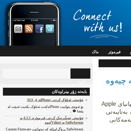
فیرموێر
ماک
ەی لە چیەوە
گه‌ڕان
بابه‌ته‌ زۆر بینراوه‌کان
چۆنیه‌تی ئه‌نلۆک کردنی iPhoneی 4, 3GS
ژمارەی بەکارهێنەری بەرهەمەکانی کۆمپانیای Apple
بۆ ئه‌وه‌ی بتوانیت iPhoneه‌که‌ت ئه‌نلۆک بکه‌یت ئه‌بێت له‌
ەتایبەتی
پێشا �...
چۆنیه‌تی جه‌یڵبره‌یک کردنی فیرموێری 4.3.3 به‌
ەمەکانی
Sn0wbreeze به‌ (Vdieo)ه‌وه‌
Sn0wbreeze پرۆگرامێکه‌ که‌ ده‌توانێت Custom Firmware