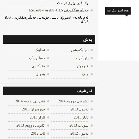
واتا فیرموێری تایبه‌ت...
جه‌یڵبره‌یککردنی iOS 4.3.5 به‌ Redsn0w
هیچ لێدوانێک نیه‌
له‌م بابه‌ته‌ی ئه‌مڕۆدا باسی چۆنیه‌تی جه‌یڵبره‌یککردنی iOS
4.3.5...
به‌ش
ئه‌پلیکه‌یشن
ئه‌نلۆک
پێوه‌کراو
جه‌یلبره‌یک
فیرموێر
فێرکاری
ماک
هه‌واڵ
ئه‌رشیف
تشرینی دووه‌م 2014
تشرینی یه‌كه‌م 2014
ئه‌یلول 2013
حوزه‌یران 2013
ئایار 2013
ئازار 2013
شوبات 2013
كانونی دووه‌م 2013
ئه‌یلول 2012
ئاب 2012