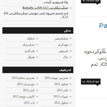
هیچ لێدوانێک نیه‌
واتا فیرموێری تایبه‌ت...
جه‌یڵبره‌یککردنی iOS 4.3.5 به‌ Redsn0w
له‌م بابه‌ته‌ی ئه‌مڕۆدا باسی چۆنیه‌تی جه‌یڵبره‌یککردنی iOS
4.3.5...
Pangu
به‌ش
ئه‌پلیکه‌یشن
ئه‌نلۆک
پێوه‌کراو
جه‌یلبره‌یک
ەک بڵاوکردەوە
فیرموێر
فێرکاری
نی
ماک
هه‌واڵ
وەشانی نوێ ئەپڵ کە بریتیە لە iOS 8-8.1. ئەم
ئه‌رشیف
تشرینی دووه‌م 2014
تشرینی یه‌كه‌م 2014
هیچ لێدوانێک نیه‌
ئه‌یلول 2013
حوزه‌یران 2013
ئایار 2013
ئازار 2013
شوبات 2013
كانونی دووه‌م 2013
ئه‌یلول 2012
ئاب 2012