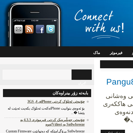
فیرموێر
ماک
گه‌ڕان
بابه‌ته‌ زۆر بینراوه‌کان
رچونی وەشانی
چۆنیه‌تی ئه‌نلۆک کردنی iPhoneی 4, 3GS
 لە iOS 8 ، گروپی هاککەری
بۆ ئه‌وه‌ی بتوانیت iPhoneه‌که‌ت ئه‌نلۆک بکه‌یت ئه‌بێت له‌
نەوەی
پێشا �...
چۆنیه‌تی جه‌یڵبره‌یک کردنی فیرموێری 4.3.3 به‌
Sn0wbreeze به‌ (Vdieo)ه‌وه‌
Sn0wbreeze پرۆگرامێکه‌ که‌ ده‌توانێت Custom Firmware