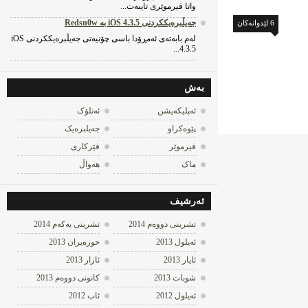
واتا فیرموێری تایبه‌ت...
جه‌یڵبره‌یککردنی iOS 4.3.5 به‌ Redsn0w
6 لێدوانه‌کان
له‌م بابه‌ته‌ی ئه‌مڕۆدا باسی چۆنیه‌تی جه‌یڵبره‌یککردنی iOS
4.3.5...
به‌ش
ئه‌پلیکه‌یشن
ئه‌نلۆک
پێوه‌کراو
جه‌یلبره‌یک
فیرموێر
فێرکاری
ماک
هه‌واڵ
ئه‌رشیف
تشرینی دووه‌م 2014
تشرینی یه‌كه‌م 2014
ئه‌یلول 2013
حوزه‌یران 2013
ئایار 2013
ئازار 2013
شوبات 2013
كانونی دووه‌م 2013
ئه‌یلول 2012
ئاب 2012