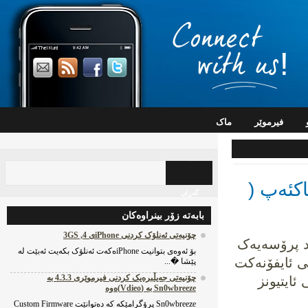
فیرموێر
ماک
ئەپ (
گه‌ڕان
بابه‌ته‌ زۆر بینراوه‌کان
چۆنیه‌تی ئه‌نلۆک کردنی iPhoneی 4, 3GS
 پرۆسەیەک
بۆ ئه‌وه‌ی بتوانیت iPhoneه‌که‌ت ئه‌نلۆک بکه‌یت ئه‌بێت له‌
 ئایفۆنەکت
پێشا �...
چۆنیه‌تی جه‌یڵبره‌یک کردنی فیرموێری 4.3.3 به‌
ایتیونز
Sn0wbreeze به‌ (Vdieo)ه‌وه‌
Sn0wbreeze پرۆگرامێکه‌ که‌ ده‌توانێت Custom Firmware