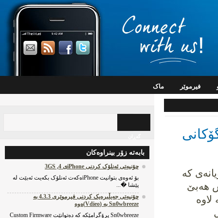
فیرموێر
ماک
کانی
گه‌ڕان
بابه‌ته‌ زۆر بینراوه‌کان
چۆنیه‌تی ئه‌نلۆک کردنی iPhoneی 4, 3GS
نەی کە
بۆ ئه‌وه‌ی بتوانیت iPhoneه‌که‌ت ئه‌نلۆک بکه‌یت ئه‌بێت له‌
 هەبێ
پێشا �...
چۆنیه‌تی جه‌یڵبره‌یک کردنی فیرموێری 4.3.3 به‌
اوە
Sn0wbreeze به‌ (Vdieo)ه‌وه‌
Sn0wbreeze پرۆگرامێکه‌ که‌ ده‌توانێت Custom Firmware