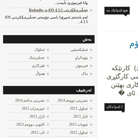
واتا فیرموێری تایبه‌ت...
جه‌یڵبره‌یککردنی iOS 4.3.5 به‌ Redsn0w
هیچ لێدوانێک نیه‌
له‌م بابه‌ته‌ی ئه‌مڕۆدا باسی چۆنیه‌تی جه‌یڵبره‌یککردنی iOS
4.3.5...
به‌ش
چۆم
ئه‌پلیکه‌یشن
ئه‌نلۆک
پێوه‌کراو
جه‌یلبره‌یک
فیرموێر
فێرکاری
ارد) کارتێکە
ماک
هه‌واڵ
ی کارگێڕی
ی بهێنن
ئه‌رشیف
تشرینی دووه‌م 2014
تشرینی یه‌كه‌م 2014
2 لێدوانه‌کان
ئه‌یلول 2013
حوزه‌یران 2013
ئایار 2013
ئازار 2013
شوبات 2013
كانونی دووه‌م 2013
ئه‌یلول 2012
ئاب 2012