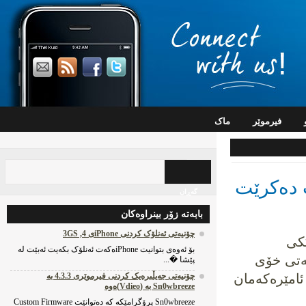
فیرموێر
ماک
 ده‌کرێت
گه‌ڕان
بابه‌ته‌ زۆر بینراوه‌کان
چۆنیه‌تی ئه‌نلۆک کردنی iPhoneی 4, 3GS
کی
بۆ ئه‌وه‌ی بتوانیت iPhoneه‌که‌ت ئه‌نلۆک بکه‌یت ئه‌بێت له‌
رێک SHSH ی تایبه‌تی خۆی
پێشا �...
که‌ له‌ ڕێگه‌ی ئه‌م کلیله‌وه‌ iTunes ئامێره‌که‌مان
چۆنیه‌تی جه‌یڵبره‌یک کردنی فیرموێری 4.3.3 به‌
Sn0wbreeze به‌ (Vdieo)ه‌وه‌
Sn0wbreeze پرۆگرامێکه‌ که‌ ده‌توانێت Custom Firmware