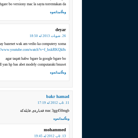
gare bo versiony mac la sayta torrentakan da
وەڵامدانەوە
deyar
26. شوبات 2013 له‌ 18:50
ay bazenet wak am vedio ka computery xoma
://www.youtube.com/watch?v=f_hxkRKQk8s
agar taqatt habw bgare la google bgare bo
l yan hp bas abet modely computarakt bnuset
وەڵامدانەوە
bakr hamad
11. ئاب 2012 له‌ 17:19
mac 3gg450mgb قةبارةى فايلةكة
وەڵامدانەوە
mohammed
13. ئاب 2012 له‌ 19:45