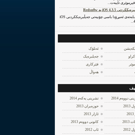
فیرموێری تایبه‌ت...
یککردنی iOS 4.3.5 به‌ Redsn0w
له‌م بابه‌ته‌ی ئه‌مڕۆدا باسی چۆنیه‌تی جه‌یڵبره‌یککردنی iOS
4
یکه‌یشن
ئه‌نلۆک
کراو
جه‌یلبره‌یک
وێر
فێرکاری
هه‌واڵ
یف
ی دووه‌م 2014
تشرینی یه‌كه‌م 2014
 2013
حوزه‌یران 2013
2
ئازار 2013
2013
كانونی دووه‌م 2013
 2012
ئاب 2012