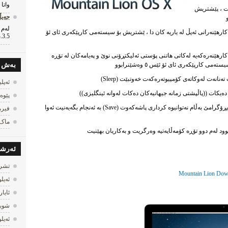
واتا 
ێت ، پێشتریش
جه‌یڵبره‌
ەکارهێنەرانی ئەپڵ لە یاریە کان دا ، ێشتریش بۆ سیستەمی کارپێکەری ئای ئۆ
.3.5...
ەکارهێنەرەکەیە لەکاتی هاتنی پۆستی ئەلیکتڕۆنی نوێ و پەیامەکان لە تۆڕە
کارپێکەری ئای ئۆ ئێس ٥ وەشێنرابوو
به‌ش
تەنانەت لەوکاتەی کۆمپیوتەرەکەت خەوتبێت (Sleep)
ئه‌پل
 دەیکات ((پاڵپشتی زمانە جیهانیەکان دەکات لەوانە ئینگلیزی))
پێوه‌
:زۆر کات خەریکی کارکردنی لەسەر پڕۆگرامێ بەڵام نەتوانیوە کرداری پاشەکەوت (Save) بە ئەنجام بگەیەنیت ئەوا
فیرم
ماک
وود لەم دوو تۆڕە کۆمەڵایەتیە وەرگریت و بەکاریان بهێنیت
ئه‌رش
تشرین
ئه‌یلول
ئایار 013
شوبات 
ئه‌یلول