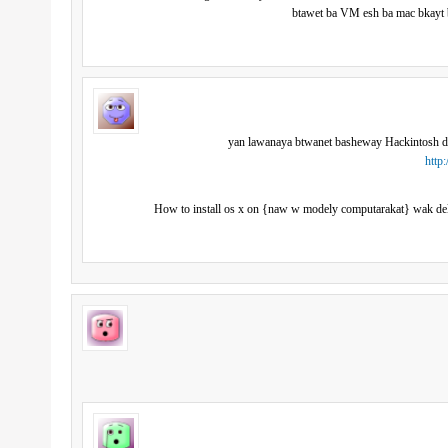
btawet ba VM esh ba mac bkayt b
yan lawanaya btwanet basheway Hackintosh d
http
How to install os x on {naw w modely computarakat} wak del