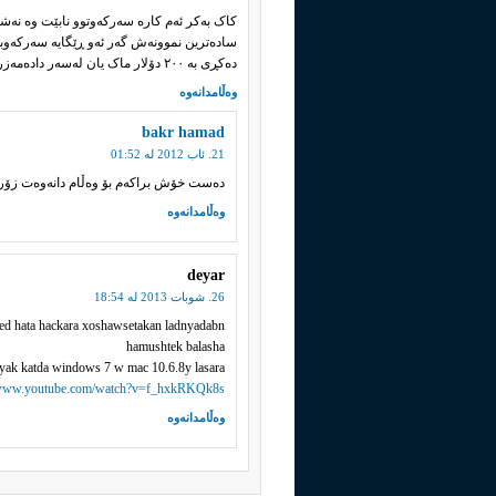
کاک بەکر ئەم کارە سەرکەوتوو نابێت وە نەشب
سادەترین نموونەش گەر ئەو ڕێگایە سەرکەوبوا
دەکڕی بە ٢٠٠ دۆلار ماک یان لەسەر دادەمەزراند! نەوەک بچن سەروو ١٢٠٠ دۆلاری پێبدەن!
وەڵامدانەوە
bakr hamad
21. ئاب 2012 له‌ 01:52
ده‌ست خۆش براکه‌م بۆ وه‌ڵام دانه‌وه‌ت ز
وەڵامدانەوە
deyar
26. شوبات 2013 له‌ 18:54
d hata hackara xoshawsetakan ladnyadabn
hamushtek balasha
yak katda windows 7 w mac 10.6.8y lasara
/www.youtube.com/watch?v=f_hxkRKQk8s
وەڵامدانەوە