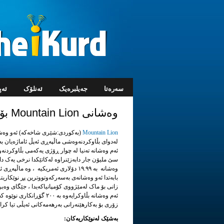
سه‌ره‌تا
جه‌یلبره‌یک
ئه‌نلۆک
ئه‌
وەشانی Mountain Lion بۆ Mac لەتەنیا ٤ڕۆژ ٣ملیۆن جار دابەزێنرا!
Mountain Lion
لەدوای بڵاوکردنەوەشی ماڵپەڕی ئەپڵ ئاماژەیان ب
ئەم وەشانە تەنیا لە چوار ڕۆژی یەکەمی بڵاوکردنەوە
سێ ملیۆن جار دابەزێنراوە لەکاتێکدا نرخی یەک دا
وەشانە بە ١٩.٩٩ دۆلاری ئەمریکیە ، وە ماڵپ
بابەتدا ئەو وەشانەی بەسەرکەوتووترین پڕ نوێکاری
زانی بۆ ماک لەمێژووی کۆمپانیاکەیدا ، جێگای وەبر
ئەم وەشانە بڵاوکرایەوە بە ٢٠٠ گۆڕانک
زۆری بۆ بەکارهێنەرانی بەرهەمەکانی ئەپڵی تیا کرا
بەشێک لەنوێکاریەکان: