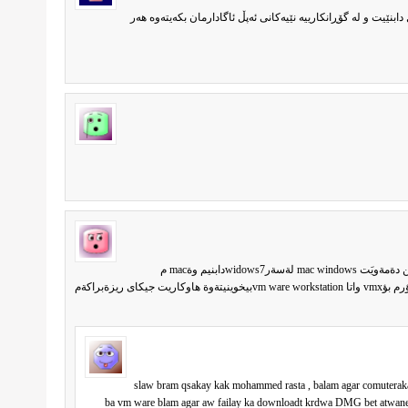
نێیت و لە گۆڕانکارییە نێیەکانی ئەپڵ ئاگادارمان بکەیتەوە هەر
سلاو براكةم سةرةتادةست خؤشيت ليدةكةم من دةمةويَت mac windows لةسةرwidows7دابنيم وةmac م
slaw bram qsakay kak mohammed rasta , balam agar comuteraka
ba vm ware blam agar aw failay ka downloadt krdwa DMG bet atwane