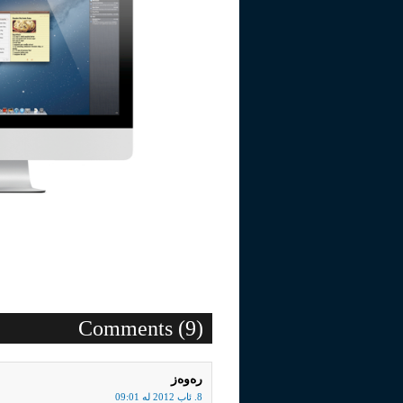
(9) Comments
رەوەز
8. ئاب 2012 له‌ 09:01