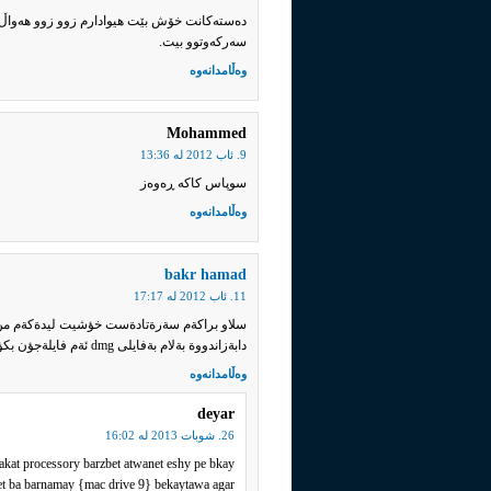
دەستەکانت خۆش بێت هیوادارم زوو زوو هەواڵ داب
سەرکەوتوو بیت.
وەڵامدانەوە
Mohammed
9. ئاب 2012 له‌ 13:36
سوپاس کاکە ڕەوەز
وەڵامدانەوە
bakr hamad
11. ئاب 2012 له‌ 17:17
دابةزاندووة بةلام بةفايلى dmg ئةم فايلةجؤن بكؤرم بؤvmx واتا vm ware workstationبيخوينيتةوة هاوكاريت جيكاى ريزةبراكةم
وەڵامدانەوە
deyar
26. شوبات 2013 له‌ 16:02
kat processory barzbet atwanet eshy pe bkay
t ba barnamay {mac drive 9} bekaytawa agar