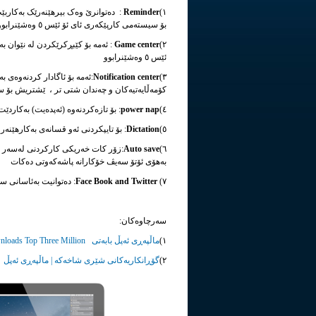
١)
Reminder
: دەتوانرێ وەک بیرهێنەرێک بەکارب
بۆ سیستەمی کارپێکەری ئای ئۆ ئێس ٥ وەشێنرابوو
٢)
center
Game
: ئەمە بۆ کێبڕکرێکردن لە نێوان ب
ئێس ٥ وەشێنرابوو
٣)
center
Notification
:ئەمە بۆ ئاگادار کردنەوەی ب
کۆمەڵایەتیەکان و چەندان شتی تر ، ێشتریش بۆ سیستەمی 
٤)
nap
power
: بۆ تازەکردنەوە (ئەپدەیت) بەکاردێت 
٥)
Dictation
: بۆ تایپکردنی ئەو قسانەی بەکارهێنەر
Auto save
٦)
بەهۆی ئۆتۆ سەیڤ خۆکارانە پاشەکەوتی دەکات
٧)
Face Book and Twitter
: دەتوانیت بەئاسانی س
سەرچاوەکان:
١)
ماڵپەڕی ئەپڵ بابەتی Mountain Lion Downloads Top Three Million
٢)
گۆڕانکاریەکانی شێری شاخەکە | ماڵپەڕی ئەپڵ