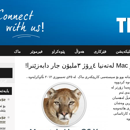
پلیکه‌یشن
فێرکاری
هه‌واڵ
پێوه‌کراو
فیرموێر
ماک
(بەکوردی:شێری شاخەکە) ئەو وەشانە بوو بۆ سیستەمی کارپێکەری ماک لە ٢٥ی تەمموزی ٢٠١٢ ىڵاوکرایەوە ،
گه‌ڕان
ەوە کردووە
یدا زۆرتر لە
بابه‌ته
نەی ئەم
ەڕی ئەپڵ لەهەمان
چۆنیه‌ت
ترین وەشان
ی هاتنەوەیە
پێشا
اری نوێوە کە کارئاسانی
وە
n0wbreeze