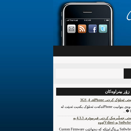
‌ زۆر بینراوه‌کان
ی ئه‌نلۆک کردنی iPhoneی 4, 3GS
بۆ ئه‌وه‌ی بتوانیت iPhoneه‌که‌ت ئه‌نلۆک بکه‌یت ئه‌بێت له‌
 �...
چۆنیه‌تی جه‌یڵبره‌یک کردنی فیرموێری 4.3.3 به‌
S به‌ (Vdieo)ه‌وه‌
Sn0wbreeze پرۆگرامێکه‌ که‌ ده‌توانێت Custom Firmware