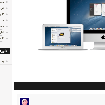
ته‌مموز
ئازار 12
كانونی
ئه‌یلول
ته‌مموز
ئایار 011
كانونی
هاوڕێی
.org