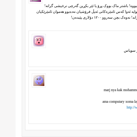
ووە! باشتر ماک بووک پڕۆ یا ئێر بکڕین گەرچی نرخیشی گرانە!
یە ئەوا کەس ئامێرەکانی ئەپڵ فرۆشیان نەدەبوو هەموان ئامێرێکیان
ۆر سوپاس
marj nya kak mohamme
ama computary xoma la
http:/