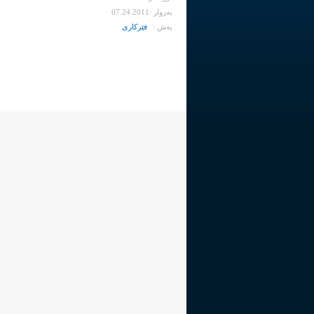
به‌روار :07.24.2011
به‌ش :
فێرکاری