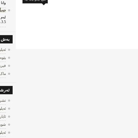
واتا 
جه‌یڵبره‌
.3.5...
به‌ش
ئه‌پل
پێوه‌
فیرم
ماک
ئه‌رش
تشرین
ئه‌یلول
ئایار 013
شوبات 
ئه‌یلول