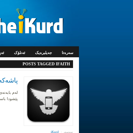
سه‌ره‌تا
جه‌یلبره‌یک
ئه‌نلۆک
ئه‌
POSTS TAGGED
IFAITH
پاشه‌که‌وتکرد
پێشودا باسمان کردووه‌ Shsh چیه‌. جیاو
نووسه‌ر :
iKurd