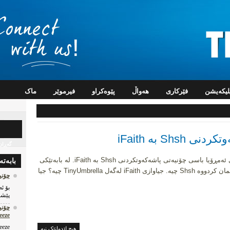
پلیکه‌یشن
فێرکاری
هه‌واڵ
پێوه‌کراو
فیرموێر
ماک
نی Shsh به‌ iFaith
گه‌ڕان
له‌م بابه‌ته‌ی ئه‌مڕۆیا باسی چۆنیه‌تی پاشه‌که‌وتکردنی Shsh به‌ iFaith. له‌ بابه‌تێکی
بابه‌ته
ازی iFaith له‌گه‌ل TinyUmbrella چیه‌؟ جیا
چۆنیه‌ت
پێشا
n0wbreeze
هیچ لێدوانێک نیه‌