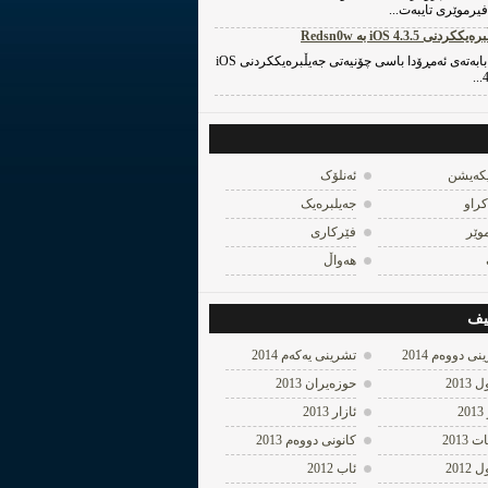
فیرموێری تایبه‌ت...
یککردنی iOS 4.3.5 به‌ Redsn0w
له‌م بابه‌ته‌ی ئه‌مڕۆدا باسی چۆنیه‌تی جه‌یڵبره‌یککردنی iOS
4
یکه‌یشن
ئه‌نلۆک
کراو
جه‌یلبره‌یک
وێر
فێرکاری
هه‌واڵ
یف
ی دووه‌م 2014
تشرینی یه‌كه‌م 2014
 2013
حوزه‌یران 2013
2
ئازار 2013
2013
كانونی دووه‌م 2013
 2012
ئاب 2012