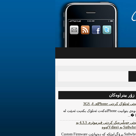
‌ زۆر بینراوه‌کان
ی ئه‌نلۆک کردنی iPhoneی 4, 3GS
بۆ ئه‌وه‌ی بتوانیت iPhoneه‌که‌ت ئه‌نلۆک بکه‌یت ئه‌بێت له‌
 �...
چۆنیه‌تی جه‌یڵبره‌یک کردنی فیرموێری 4.3.3 به‌
S به‌ (Vdieo)ه‌وه‌
Sn0wbreeze پرۆگرامێکه‌ که‌ ده‌توانێت Custom Firmware