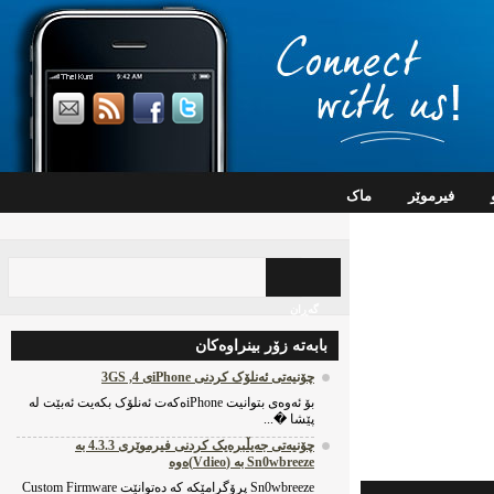
فیرموێر
ماک
گه‌ڕان
بابه‌ته‌ زۆر بینراوه‌کان
چۆنیه‌تی ئه‌نلۆک کردنی iPhoneی 4, 3GS
بۆ ئه‌وه‌ی بتوانیت iPhoneه‌که‌ت ئه‌نلۆک بکه‌یت ئه‌بێت له‌
پێشا �...
چۆنیه‌تی جه‌یڵبره‌یک کردنی فیرموێری 4.3.3 به‌
Sn0wbreeze به‌ (Vdieo)ه‌وه‌
Sn0wbreeze پرۆگرامێکه‌ که‌ ده‌توانێت Custom Firmware