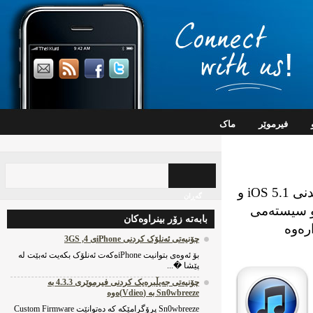
فیرموێر
ماک
Apple وەشانێکی نوێی پرۆگرامی iTunesی ڕاگەیاند لەگەڵ ڕاگەیاندنی iOS 5.1 و
گه‌ڕان
و سیستەمی
بابه‌ته‌ زۆر بینراوه‌کان
ەوە
چۆنیه‌تی ئه‌نلۆک کردنی iPhoneی 4, 3GS
بۆ ئه‌وه‌ی بتوانیت iPhoneه‌که‌ت ئه‌نلۆک بکه‌یت ئه‌بێت له‌
پێشا �...
چۆنیه‌تی جه‌یڵبره‌یک کردنی فیرموێری 4.3.3 به‌
Sn0wbreeze به‌ (Vdieo)ه‌وه‌
Sn0wbreeze پرۆگرامێکه‌ که‌ ده‌توانێت Custom Firmware