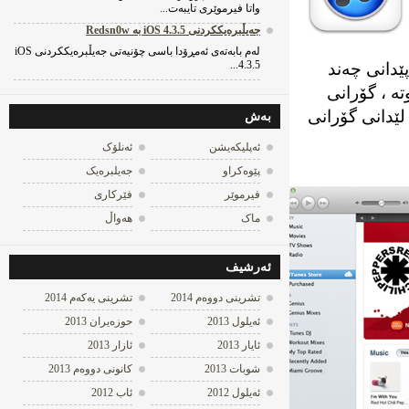
واتا فیرموێری تایبه‌ت...
جه‌یڵبره‌یککردنی iOS 4.3.5 به‌ Redsn0w
له‌م بابه‌ته‌ی ئه‌مڕۆدا باسی چۆنیه‌تی جه‌یڵبره‌یککردنی iOS
4.3.5...
ەگەڵ پەرەپێدانی چەند
ی کڕیوتە ، گۆرانی
دانی گۆرانی
به‌ش
ئه‌پلیکه‌یشن
ئه‌نلۆک
پێوه‌کراو
جه‌یلبره‌یک
فیرموێر
فێرکاری
ماک
هه‌واڵ
ئه‌رشیف
تشرینی دووه‌م 2014
تشرینی یه‌كه‌م 2014
ئه‌یلول 2013
حوزه‌یران 2013
ئایار 2013
ئازار 2013
شوبات 2013
كانونی دووه‌م 2013
ئه‌یلول 2012
ئاب 2012